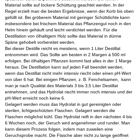
Material sollte auf lockere Schüttung geachtet werden. In der
Regel erzielt man die besten Ergebnisse, wenn der Korb bis oben
gefüllt ist. Bei gröberem Material mit geringer Schüttdichte kann
insbesondere bei frischem Material das Pflanzengut noch in den
Helm hinein gehäuft und leicht verdichtet werden. Für die
Destillation von ölhaltigem Holz sollte das Material in dünne
Späne gehobelt vorbereitet werden.
Bei dieser Destille reicht es meistens, wenn 1 Liter Destillat
entnommen wird. Das Sollte am besten in 2 Margen á 500 ml
erfolgen. Bei ölhaltigen Pflanzen kommt fast alles in der 1 Marge
heraus. Die Destillation kann auf jeden Fall beendet werden,
wenn das Destillat nicht mehr intensiv riecht oder einen pH-Wert
von über 6 hat. Bei einigen Pflanzen, z. B. Fenchelsamen, kann
man je nach Qualität des Materials 3 bis 3,5 Liter Destillat
entnehmen, und das Hydrolat riecht immer noch intensiv und der
pH-Wert erreicht noch keine 6.
Gelagert werden muss das Hydrolat in gut gereinigten oder
sterilen, lichtgeschützten Flaschen. Gelagert werden die
Flaschen möglichst kühl. Das Hydrolat reift in den nächsten 4 bis
6 Wochen noch, der Geruch wird angenehmer und runder. Man
kann diesem Prozess folgen, indem man zuweilen eine
Geruchsprobe macht. Die Flasche aber nicht zu lange geöffnet