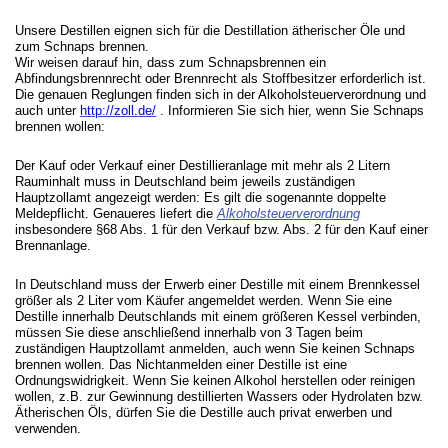
Unsere Destillen eignen sich für die Destillation ätherischer Öle und
zum Schnaps brennen.
Wir weisen darauf hin, dass zum Schnapsbrennen ein
Abfindungsbrennrecht oder Brennrecht als Stoffbesitzer erforderlich ist.
Die genauen Reglungen finden sich in der Alkoholsteuerverordnung und
auch unter
http://zoll.de/
. Informieren Sie sich hier, wenn Sie Schnaps
brennen wollen:
Der Kauf oder Verkauf einer Destillieranlage mit mehr als 2 Litern
Rauminhalt muss in Deutschland beim jeweils zuständigen
Hauptzollamt angezeigt werden: Es gilt die sogenannte doppelte
Meldepflicht. Genaueres liefert die
Alkoholsteuerverordnung
insbesondere §68 Abs. 1 für den Verkauf bzw. Abs. 2 für den Kauf einer
Brennanlage.
In Deutschland muss der Erwerb einer Destille mit einem Brennkessel
größer als 2 Liter vom Käufer angemeldet werden. Wenn Sie eine
Destille innerhalb Deutschlands mit einem größeren Kessel verbinden,
müssen Sie diese anschließend innerhalb von 3 Tagen beim
zuständigen Hauptzollamt anmelden, auch wenn Sie keinen Schnaps
brennen wollen. Das Nichtanmelden einer Destille ist eine
Ordnungswidrigkeit. Wenn Sie keinen Alkohol herstellen oder reinigen
wollen, z.B. zur Gewinnung destillierten Wassers oder Hydrolaten bzw.
Ätherischen Öls, dürfen Sie die Destille auch privat erwerben und
verwenden.