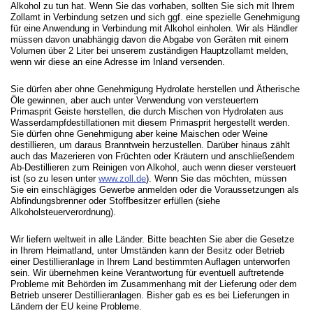
Alkohol zu tun hat. Wenn Sie das vorhaben, sollten Sie sich mit Ihrem
Zollamt in Verbindung setzen und sich ggf. eine spezielle Genehmigung
für eine Anwendung in Verbindung mit Alkohol einholen. Wir als Händler
müssen davon unabhängig davon die Abgabe von Geräten mit einem
Volumen über 2 Liter bei unserem zuständigen Hauptzollamt melden,
wenn wir diese an eine Adresse im Inland versenden.
Sie dürfen aber ohne Genehmigung Hydrolate herstellen und Ätherische
Öle gewinnen, aber auch unter Verwendung von versteuertem
Primasprit Geiste herstellen, die durch Mischen von Hydrolaten aus
Wasserdampfdestillationen mit diesem Primasprit hergestellt werden.
Sie dürfen ohne Genehmigung aber keine Maischen oder Weine
destillieren, um daraus Branntwein herzustellen. Darüber hinaus zählt
auch das Mazerieren von Früchten oder Kräutern und anschließendem
Ab-Destillieren zum Reinigen von Alkohol, auch wenn dieser versteuert
ist (so zu lesen unter
www.zoll.de
). Wenn Sie das möchten, müssen
Sie ein einschlägiges Gewerbe anmelden oder die Voraussetzungen als
Abfindungsbrenner oder Stoffbesitzer erfüllen (siehe
Alkoholsteuerverordnung).
Wir liefern weltweit in alle Länder. Bitte beachten Sie aber die Gesetze
in Ihrem Heimatland, unter Umständen kann der Besitz oder Betrieb
einer Destillieranlage in Ihrem Land bestimmten Auflagen unterworfen
sein. Wir übernehmen keine Verantwortung für eventuell auftretende
Probleme mit Behörden im Zusammenhang mit der Lieferung oder dem
Betrieb unserer Destillieranlagen. Bisher gab es es bei Lieferungen in
Ländern der EU keine Probleme.