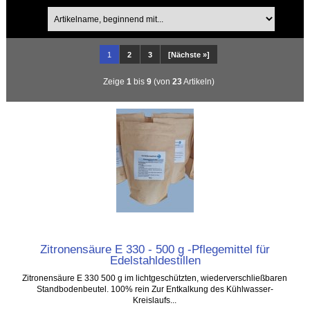
1
2
3
[Nächste »]
Zeige
1
bis
9
(von
23
Artikeln)
Zitronensäure E 330 - 500 g -Pflegemittel für
Edelstahldestillen
Zitronensäure E 330 500 g im lichtgeschützten, wiederverschließbaren
Standbodenbeutel. 100% rein Zur Entkalkung des Kühlwasser-
Kreislaufs...