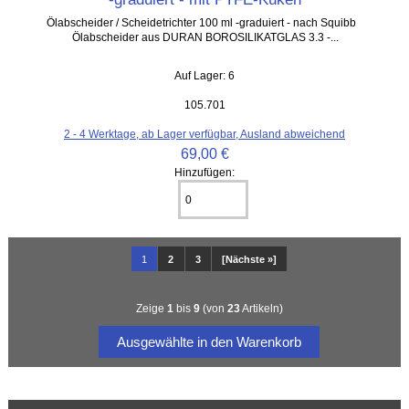
Ölabscheider / Scheidetrichter 100 ml -graduiert - nach Squibb
Ölabscheider aus DURAN BOROSILIKATGLAS 3.3 -...
Auf Lager: 6
105.701
2 - 4 Werktage, ab Lager verfügbar, Ausland abweichend
69,00 €
Hinzufügen:
1
2
3
[Nächste »]
Zeige
1
bis
9
(von
23
Artikeln)