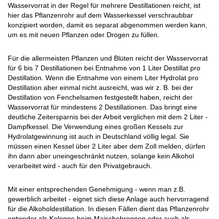
Wasservorrat in der Regel für mehrere Destillationen reicht, ist
hier das Pflanzenrohr auf dem Wasserkessel verschraubbar
konzipiert worden, damit es separat abgenommen werden kann,
um es mit neuen Pflanzen oder Drogen zu füllen.
Für die allermeisten Pflanzen und Blüten reicht der Wasservorrat
für 6 bis 7 Destillationen bei Entnahme von 1 Liter Destillat pro
Destillation. Wenn die Entnahme von einem Liter Hydrolat pro
Destillation aber einmal nicht ausreicht, was wir z. B. bei der
Destillation von Fenchelsamen festgestellt haben, reicht der
Wasservorrat für mindestens 2 Destillationen. Das bringt eine
deutliche Zeitersparnis bei der Arbeit verglichen mit dem 2 Liter -
Dampfkessel. Die Verwendung eines großen Kessels zur
Hydrolatgewinnung ist auch in Deutschland völlig legal. Sie
müssen einen Kessel über 2 Liter aber dem Zoll melden, dürfen
ihn dann aber uneingeschränkt nutzen, solange kein Alkohol
verarbeitet wird - auch für den Privatgebrauch.
Mit einer entsprechenden Genehmigung - wenn man z.B.
gewerblich arbeitet - eignet sich diese Anlage auch hervorragend
für die Alkoholdestillation. In diesen Fällen dient das Pflanzenrohr
entweder als Kolonne beim Maischebrennen oder auch als